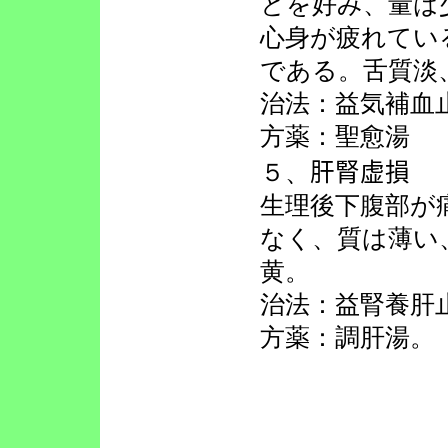
とを好み、量は
心身が疲れてい
である。舌質淡
治法：益気補血
方薬：聖愈湯
５、
肝腎虚損
生理後下腹部が
なく、質は薄い
黄。
治法：益腎養肝
方薬：調肝湯。