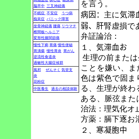
高脂血症
狭心症
糖尿病
を言う。
脳卒中
三叉神経痛
病因：
主に
気滞
不眠症
不安症
うつ病
痴呆症
パニック障害
弱、肝
腎虚損で
坐骨神経痛
腰痛
リウマチ
椎間板ヘルニア
弁証論治：
変形性膝関節痛
慢性下痢
胃痛
慢性便秘
１、
気滞血お
胃潰瘍
慢性胃炎
胃がん
生理の前または
逆流性食道炎
過敏性大腸症候群
ことを嫌い、ま
風邪
ぜんそく
気管支
炎
色は紫色で固ま
花粉症
る、生理が終わ
中医養生
過去の相談体験
ある、脈弦また
治法：理気化オ
方薬：膈下逐お
２、
寒凝胞中