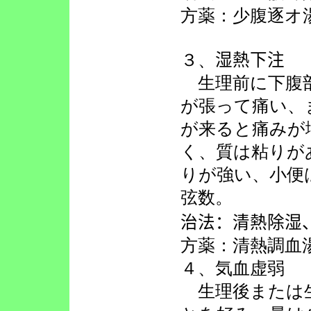
方薬：少腹逐オ
３、
湿熱下注
生理前に下腹
が張って痛い、
が来ると痛みが
く、質は粘りが
りが強い、小便
弦数。
治法：清熱除湿
方薬：清熱調血
４、気血虚弱
生理後または生