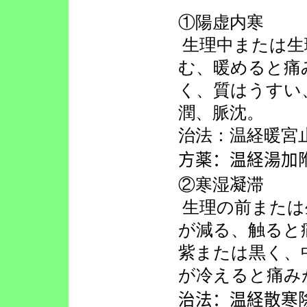
①陽虚内寒
生理中または生
む、暖めると痛
く、質はうすい
潤、脈沈。
治法：温経暖宮
方薬：温経湯加
②寒湿
凝
滞
生理の前または
が減る、触ると
紫または黒く、
が冷えると痛み
治法：温経散寒