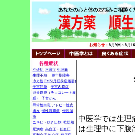
お知らせ：
8月9日～8月
各種症状
不妊症
不育症
生理痛
生 
生理不順
更年期障害
冷え性
PMS(月経前症候群)
子宮筋腫
子宮内膜症
卵巣嚢腫（チョコレート嚢
腫）
子宮がん
尋常性白斑
アトピー性皮
膚炎
慢性蕁麻疹
慢性湿
疹
中医学では生理
ニキビ・吹き出物
乾燥肌
は生理中に下腹
肥満症
高血圧・低血圧