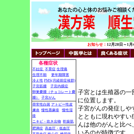
お知らせ：
12月28日～
各種症状
不妊症
不育症
生理痛
生理不順
更年期障害
冷え性
PMS(月経前症候群)
子宮筋腫
子宮内膜症
子宮とは生殖器の一
卵巣嚢腫（チョコレート嚢
腫）
子宮がん
に位置します。
尋常性白斑
アトピー性皮
子宮がんの発症しや
膚炎
慢性蕁麻疹
慢性湿
とともに現れやすい
疹
ニキビ・吹き出物
乾燥肌
んは他のがんと比べ
肥満症
高血圧・低血圧
いるのが特徴です。