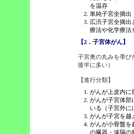
を温存
単純子宮全摘出
広汎子宮全摘出
療法や化学療法
【2．子宮体がん】
子宮奥の丸みを帯び
後半に多い）
【進行分類】
がんが上皮内に
がんが子宮体部
いる（子宮外に
がんが子宮を越
がんが小骨盤を
の臓器・遠隔の