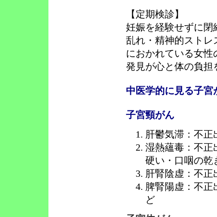
【定期検診】
妊娠を経験せずに閉
乱れ・精神的ストレ
におかれている女性
発見が心と体の負担
中医学的に見る子宮
子宮頸がん
肝鬱気滞：不正
湿熱蘊毒：不正
硬い・口咽の乾
肝腎陰虚：不正
脾腎陽虚：不正
ど