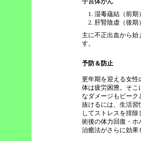
子宮体がん
湿毒蘊結（前期
肝腎陰虚（後期
主に不正出血から始
す。
予防＆防止
更年期を迎える女性
体は疲労困憊。そこ
なダメージもピーク
抜けるには、生活習
してストレスを排除
術後の体力回復・ホ
治癒法がさらに効果