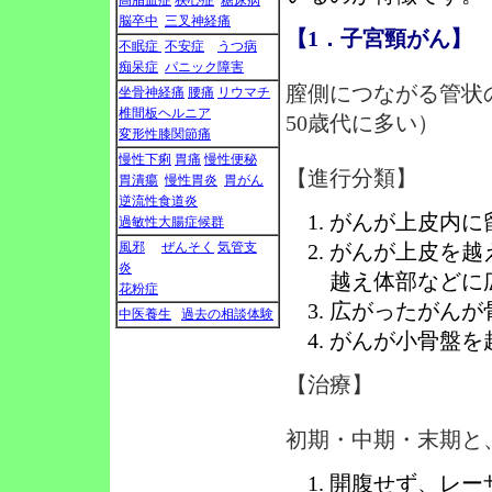
高脂血症
狭心症
糖尿病
脳卒中
三叉神経痛
【1．子宮頸がん】
不眠症
不安症
うつ病
痴呆症
パニック障害
膣側につながる管状
坐骨神経痛
腰痛
リウマチ
椎間板ヘルニア
50歳代に多い）
変形性膝関節痛
慢性下痢
胃痛
慢性便秘
【進行分類】
胃潰瘍
慢性胃炎
胃がん
逆流性食道炎
がんが上皮内に
過敏性大腸症候群
風邪
ぜんそく
気管支
がんが上皮を越
炎
越え体部などに
花粉症
広がったがんが
中医養生
過去の相談体験
がんが小骨盤を
【治療】
初期・中期・末期と
開腹せず、レー