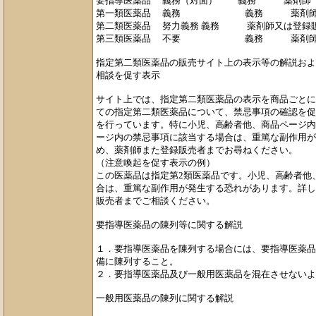
要指導医薬品 義務（対面） 義務 薬剤師
第一類医薬品 義務 義務 薬剤
第二類医薬品 努力義務 義務 薬剤師又は登録
第三類医薬品 不要 義務 薬剤師又
指定第二類医薬品の販売サイト上の表示等の解説およ
相談を促す表示
サイト上では、指定第二類医薬品の表示を商品ごとに
ての指定第二類医薬品について、禁忌事項の確認を促
を行っています。特に小児、高齢者他、商品ページ内
ージ内の禁忌事項に該当する場合は、重篤な副作用が
め、薬剤師また登録販売者までお尋ねください。
（注意喚起を促す表示の例）
この医薬品は指定第2類医薬品です。小児、高齢者他
合は、重篤な副作用が発生する恐れがあります。詳し
販売者までご相談ください。
要指導医薬品の陳列等に関する解説
１．要指導医薬品を陳列する場合には、要指導医薬品
備に陳列すること。
２．要指導医薬品及び一般用医薬品を混在させないよ
一般用医薬品の陳列に関する解説