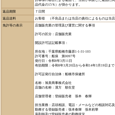
品代金の15％）が掛かります。
返品期限
７日間
返品送料
お客様 （不良品または当店の責任によるものは当店
免許等の表示
店舗販売業の管理及び運営に関する事項
許可の区分：店舗販売業
開設許可証記載事項：
所在地：千葉県船橋市藤原1-1-31-103
許可番号：船保 第0097号
発行日：令和8年3月11日
有効期限：令和8年3月20日から令和14年3月19日まで
許可証発行自治体：船橋市保健所
名称：旭美商事株式会社
店舗の名称：漢方 順生堂
店舗管理者：登録販売者 張本 春輝
担当業務：店頭相談、電話・メールなどの相談対応及
勤務する登録販売者：張本春輝 張本莉華
薬剤師及び登録販売者の勤務状況