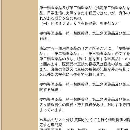
第一類医薬品及び第二類医薬品（指定第二類医薬品を
品。日常生活に支障をきたす程度ではないが、身体の
れがある成分を含むもの。
（例）ビタミンＢ、Ｃ含有保健薬、整腸剤など
要指導医薬品、第一類医薬品、第二類医薬品及び第三
解説：
表記する一般用医薬品のリスク区分ごとに、「要指導
品」、「第二類医薬品」、「第三類医薬品」の文字を
第二類医薬品のうち、特に注意を要する医薬品につい
で囲みます。医薬品の直接の容器又は直接の被包に記
また、直接の容器又は直接の被包の記載が外から見え
又は外部の被包にも併せて記載します。
要指導医薬品、第一類医薬品、第二類医薬品及び第三
関する解説：
要指導医薬品、第一類医薬品、第二類医薬品及び第三
各々情報提供の義務・努力義務があり、対応する専門
まっています。
医薬品のリスク分類 質問がなくても行う情報提供 相
応する専門家