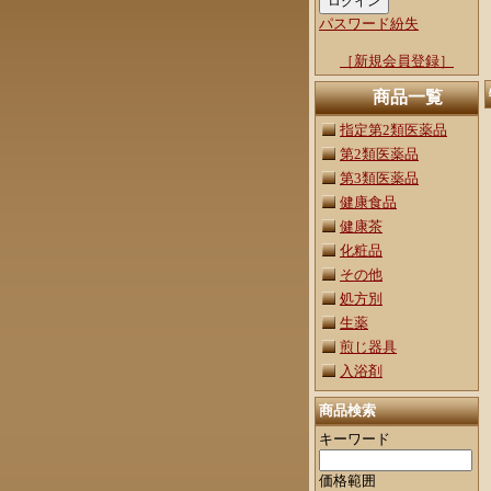
パスワード紛失
［新規会員登録］
商品一覧
指定第2類医薬品
第2類医薬品
第3類医薬品
健康食品
健康茶
化粧品
その他
処方別
生薬
煎じ器具
入浴剤
商品検索
キーワード
価格範囲