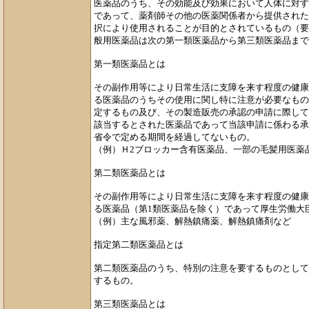
医薬品のうち、その効能及び効果において人体に対す
であって、薬剤師その他の医薬関係者から提供された
択により使用されることが目的とされているもの（要
般用医薬品は次の第一類医薬品から第三類医薬品まで
第一類医薬品とは
その副作用等により日常生活に支障を来す程度の健康
る医薬品のうちその使用に関し特に注意が必要なもの
定するもの及び、その製造販売の承認の申請に際して新
該当するとされた医薬品であって当該申請に係わる承
省令で定める期間を経過してないもの。
（例）Ｈ2ブロッカー含有医薬品、一部の毛髪用医薬
第二類医薬品とは
その副作用等により日常生活に支障を来す程度の健康
る医薬品（第1類医薬品を除く）であって厚生労働大
（例）主な風邪薬、解熱鎮痛薬、解熱鎮痛剤など
指定第二類医薬品とは
第二類医薬品のうち、特別の注意を要するものとして
するもの。
第三類医薬品とは