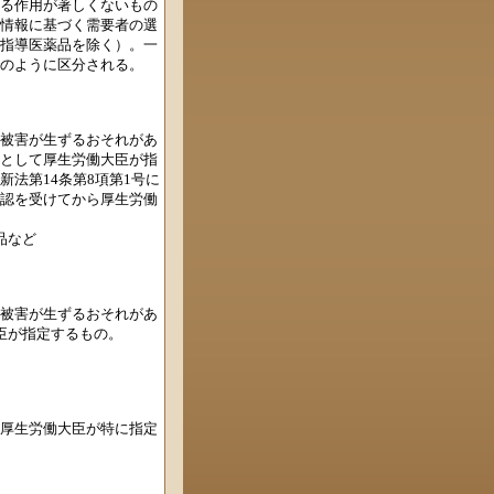
る作用が著しくないもの
情報に基づく需要者の選
指導医薬品を除く）。一
のように区分される。
被害が生ずるおそれがあ
として厚生労働大臣が指
法第14条第8項第1号に
認を受けてから厚生労働
品など
被害が生ずるおそれがあ
臣が指定するもの。
厚生労働大臣が特に指定