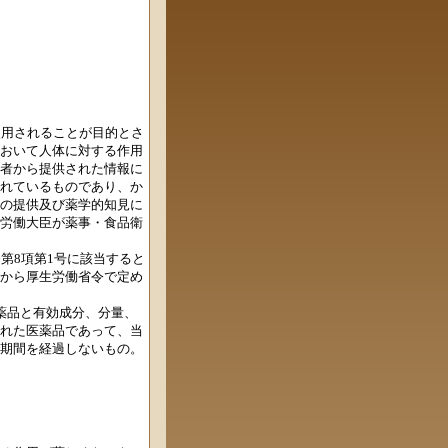
使用されることが目的とさ
おいて人体に対する作用
者から提供された情報に
れているものであり、か
の提供及び薬学的知見に
労働大臣が薬事・食品衛
第8項第1号に該当すると
から厚生労働省令で定め
薬品と有効成分、分量、
れた医薬品であって、当
期間を経過しないもの。