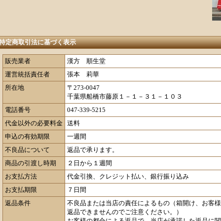
特定商取引法に基づく表示
販売業者
漢方 順生堂
運営統括責任者
張本 莉華
所在地
〒273-0047
千葉県船橋市藤原１－１－３１－１０３
電話番号
047-339-5215
代金以外の必要料金
送料
申込の有効期限
一週間
不良品について
返品で承ります。
商品の引渡し時期
２日から１週間
お支払方法
代金引換、クレジット払い、銀行振り込み
お支払期限
７日間
返品条件
不良品または当店の責任によるもの（箱開け、お客様
返品できませんのでご注意ください。）
お客様の都合による返品で、当店が承諾した返品に関