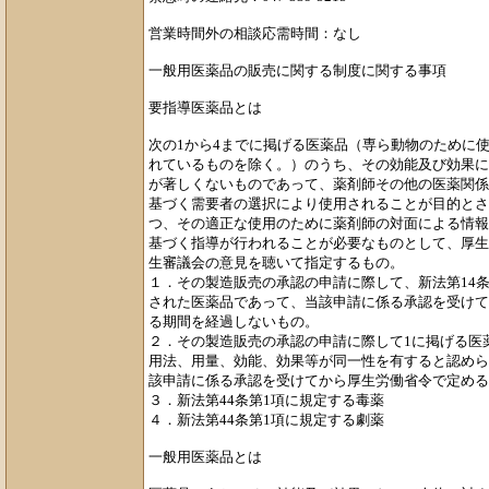
営業時間外の相談応需時間：なし
一般用医薬品の販売に関する制度に関する事項
要指導医薬品とは
次の1から4までに掲げる医薬品（専ら動物のために
れているものを除く。）のうち、その効能及び効果に
が著しくないものであって、薬剤師その他の医薬関係
基づく需要者の選択により使用されることが目的とさ
つ、その適正な使用のために薬剤師の対面による情報
基づく指導が行われることが必要なものとして、厚生
生審議会の意見を聴いて指定するもの。
１．その製造販売の承認の申請に際して、新法第14条
された医薬品であって、当該申請に係る承認を受けて
る期間を経過しないもの。
２．その製造販売の承認の申請に際して1に掲げる医
用法、用量、効能、効果等が同一性を有すると認めら
該申請に係る承認を受けてから厚生労働省令で定める
３．新法第44条第1項に規定する毒薬
４．新法第44条第1項に規定する劇薬
一般用医薬品とは