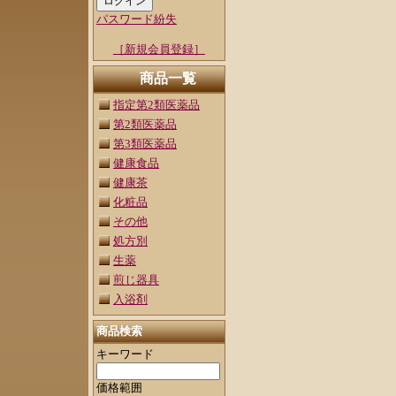
パスワード紛失
［新規会員登録］
商品一覧
指定第2類医薬品
第2類医薬品
第3類医薬品
健康食品
健康茶
化粧品
その他
処方別
生薬
煎じ器具
入浴剤
商品検索
キーワード
価格範囲