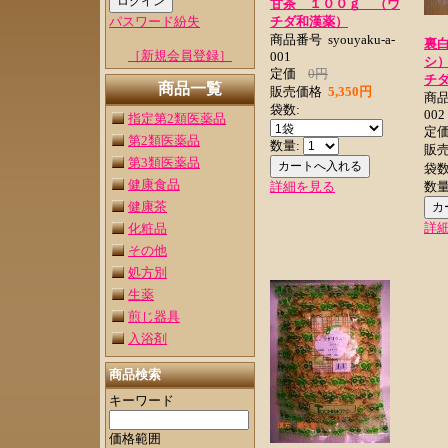
甘茶 １００ｇ （ウ
パスワード紛失
チダ和漢薬）
商品番号
syouyaku-a-
裏
［新規会員登録］
001
シ
定価
0円
チ
商品一覧
販売価格
5,350円
商
袋数:
002
指定第2類医薬品
定
第2類医薬品
数量:
販
第3類医薬品
袋数
健康食品
詳細を見る
数量
健康茶
詳
化粧品
その他
処方別
生薬
煎じ器具
入浴剤
商品検索
キーワード
価格範囲