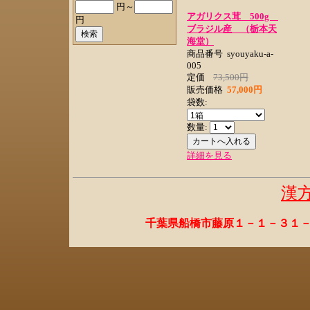
円～
アガリクス茸 500g
円
ブラジル産 （栃本天
海堂）
商品番号
syouyaku-a-
005
定価
73,500円
販売価格
57,000円
袋数:
数量:
詳細を見る
漢
千葉県船橋市藤原１－１－３１